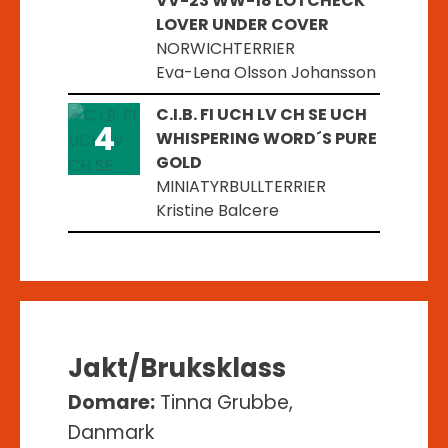
VV-23 WW-18 LOTCHECK
LOVER UNDER COVER
NORWICHTERRIER
Eva-Lena Olsson Johansson
C.I.B. FI UCH LV CH SE UCH
4
WHISPERING WORD´S PURE
GOLD
MINIATYRBULLTERRIER
Kristine Balcere
Jakt/Bruksklass
Domare:
Tinna Grubbe,
Danmark