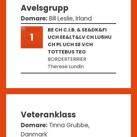
Avelsgrupp
Domare:
Bill Leslie, Irland
BE CH C.I.B. & SE&DK&FI
1
UCH EE&LT&LV CH LU6HU
CH PL UCH SE VCH
TOTTEBUS TEO
BORDERTERRIER
Therese Lundin
Veteranklass
Domare:
Tinna Grubbe,
Danmark