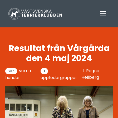
Resultat från Vårgårda
den 4 maj 2024
vuxna
Ragna
237
1
Hellberg
hundar
uppfödargrupper