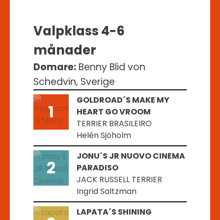
Valpklass 4-6
månader
Domare:
Benny Blid von
Schedvin, Sverige
GOLDROAD´S MAKE MY
1
HEART GO VROOM
TERRIER BRASILEIRO
Helén Sjöholm
JONU´S JR NUOVO CINEMA
2
PARADISO
JACK RUSSELL TERRIER
Ingrid Saltzman
LAPATA´S SHINING