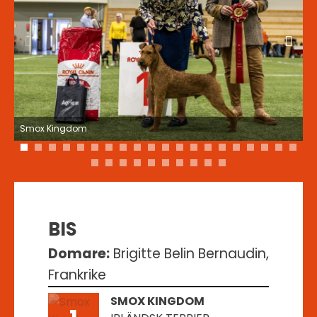
Smox Kingdom
1
2
3
4
5
6
7
8
9
10
11
12
13
14
15
16
17
18
19
20
21
22
23
24
25
26
27
28
29
30
BIS
Domare:
Brigitte Belin Bernaudin,
Frankrike
SMOX KINGDOM