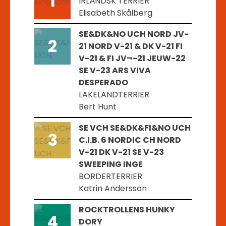
1
IRLÄNDSK TERRIER
Elisabeth Skålberg
SE&DK&NO UCH NORD JV-
2
21 NORD V-21 & DK V-21 FI
V-21 & FI JV¬-21 JEUW-22
SE V-23 ARS VIVA
DESPERADO
LAKELANDTERRIER
Bert Hunt
SE VCH SE&DK&FI&NO UCH
3
C.I.B. 6 NORDIC CH NORD
V-21 DK V-21 SE V-23
SWEEPING INGE
BORDERTERRIER
Katrin Andersson
ROCKTROLLENS HUNKY
4
DORY