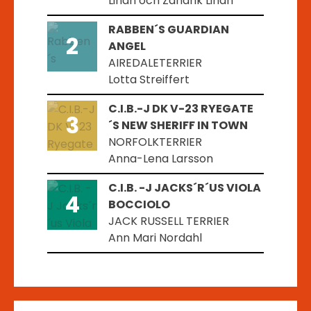
Lindh och Zandrik Lindh
RABBEN´S GUARDIAN
2
ANGEL
AIREDALETERRIER
Lotta Streiffert
C.I.B.-J DK V-23 RYEGATE
3
´S NEW SHERIFF IN TOWN
NORFOLKTERRIER
Anna-Lena Larsson
C.I.B. -J JACKS´R´US VIOLA
4
BOCCIOLO
JACK RUSSELL TERRIER
Ann Mari Nordahl